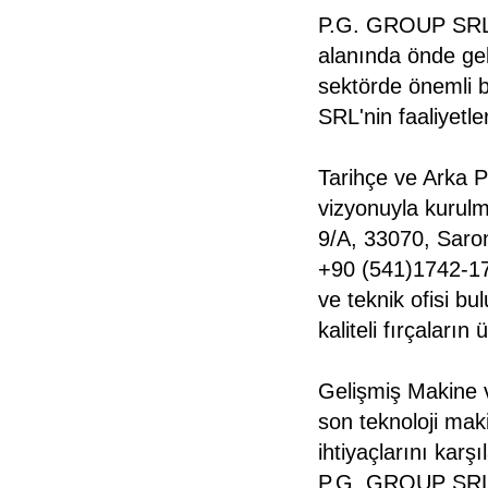
P.G. GROUP SRL v
alanında önde gele
sektörde önemli 
SRL'nin faaliyetle
Tarihçe ve Arka 
vizyonuyla kurulm
9/A, 33070, Saron
+90 (541)1742-17
ve teknik ofisi 
kaliteli fırçaları
Gelişmiş Makine 
son teknoloji makin
ihtiyaçlarını kar
P.G. GROUP SRL'n