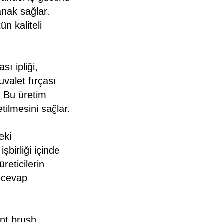
anak sağlar.
n kaliteli
ı ipliği,
tuvalet fırçası
r. Bu üretim
retilmesini sağlar.
eki
şbirliği içinde
reticilerin
e cevap
nt brush