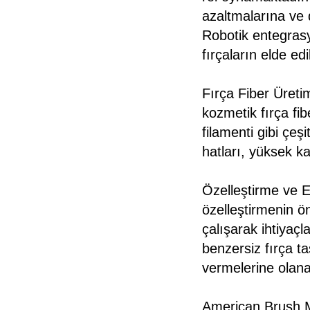
azaltmalarına ve 
Robotik entegrasyo
fırçaların elde ed
Fırça Fiber Üreti
kozmetik fırça fibe
filamenti gibi çeşi
hatları, yüksek kal
Özelleştirme ve 
özelleştirmenin ön
çalışarak ihtiyaçl
benzersiz fırça t
vermelerine olana
American Brush M