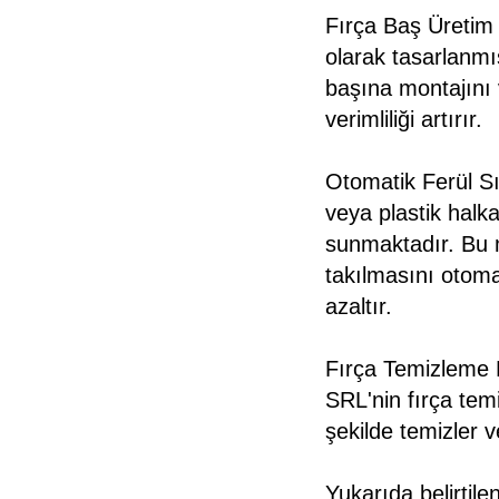
Fırça Baş Üretim 
olarak tasarlanmış
başına montajını 
verimliliği artırır.
Otomatik Ferül Sık
veya plastik hal
sunmaktadır. Bu ma
takılmasını otomat
azaltır.
Fırça Temizleme M
SRL'nin fırça temi
şekilde temizler v
Yukarıda belirtile