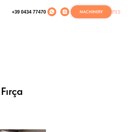
IT
ES
+39 0434 77470
MACHINERY
Fırça