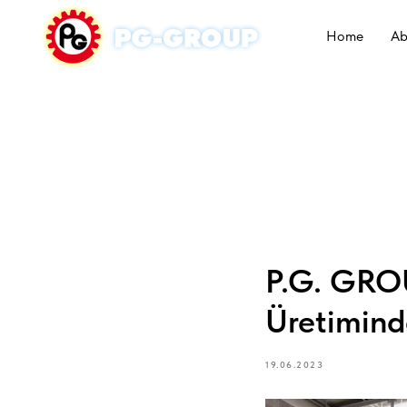
Home
Ab
P.G. GROU
Üretimind
19.06.2023