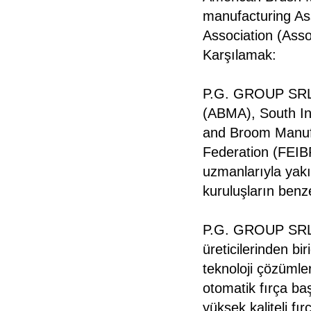
manufacturing As
Association (Ass
Karşılamak:
P.G. GROUP SRL, 
(ABMA), South Ind
and Broom Manufa
Federation (FEIBP)
uzmanlarıyla yakı
kuruluşların benz
P.G. GROUP SRL -
üreticilerinden bi
teknoloji çözümle
otomatik fırça ba
yüksek kaliteli fı