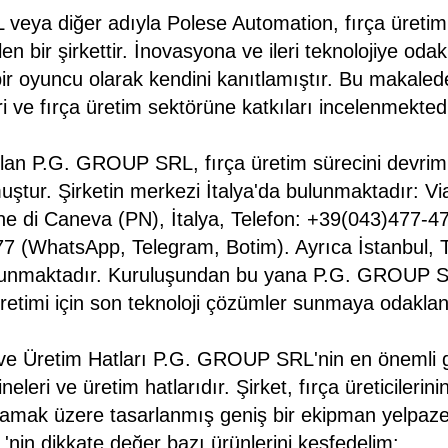
eya diğer adıyla Polese Automation, fırça üretim
n bir şirkettir. İnovasyona ve ileri teknolojiye odak
bir oyuncu olarak kendini kanıtlamıştır. Bu makal
ri ve fırça üretim sektörüne katkıları incelenmektedi
Plan P.G. GROUP SRL, fırça üretim sürecini devrim
uştur. Şirketin merkezi İtalya'da bulunmaktadır: Vi
e di Caneva (PN), İtalya, Telefon: +39(043)477-4
7 (WhatsApp, Telegram, Botim). Ayrıca İstanbul, T
bulunmaktadır. Kuruluşundan bu yana P.G. GROUP 
n üretimi için son teknoloji çözümler sunmaya odaklan
ve Üretim Hatları P.G. GROUP SRL'nin en önemli gü
eleri ve üretim hatlarıdır. Şirket, fırça üreticilerinin
şılamak üzere tasarlanmış geniş bir ekipman yelpaz
in dikkate değer bazı ürünlerini keşfedelim: