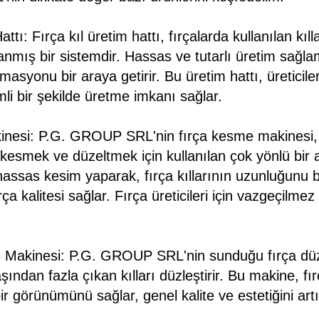
ttı: Fırça kıl üretim hattı, fırçalarda kullanılan kılla
lanmış bir sistemdir. Hassas ve tutarlı üretim sağla
omasyonu bir araya getirir. Bu üretim hattı, üreticile
imli bir şekilde üretme imkanı sağlar.
nesi: P.G. GROUP SRL'nin fırça kesme makinesi, fı
kesmek ve düzeltmek için kullanılan çok yönlü bir 
ssas kesim yaparak, fırça kıllarının uzunluğunu bir
fırça kalitesi sağlar. Fırça üreticileri için vazgeçilme
e Makinesi: P.G. GROUP SRL'nin sunduğu fırça dü
şından fazla çıkan kılları düzleştirir. Bu makine, fı
ir görünümünü sağlar, genel kalite ve estetiğini artır