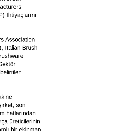
acturers'
 İhtiyaçlarını
s Association
 Italian Brush
Brushware
 Sektör
elirtilen
akine
şirket, son
im hatlarından
a üreticilerinin
samlı bir ekipman