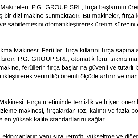
Makineleri: P.G. GROUP SRL, fırça başlarının üreti
 bir dizi makine sunmaktadır. Bu makineler, fırça kı
ve sabitlemesini otomatikleştirerek üretim sürecini
ma Makinesi: Ferüller, fırça kıllarını fırça sapına 
kalardır. P.G. GROUP SRL, otomatik ferül sıkma ma
kine, ferüllerin fırça başlarına güvenli ve tutarlı b
ikleştirerek verimliliği önemli ölçüde artırır ve ma
akinesi: Fırça üretiminde temizlik ve hijyen önem
zleme makinesi, fırçalardan toz, kalıntı ve fazla boy
e en yüksek kalite standartlarını sağlar.
n ekipmanların yanı sıra retrofit, yükseltme ve diğer 