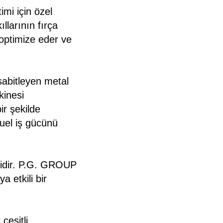
mi için özel
llarının fırça
 optimize eder ve
sabitleyen metal
kinesi
ir şekilde
nuel iş gücünü
lidir. P.G. GROUP
a etkili bir
çeşitli