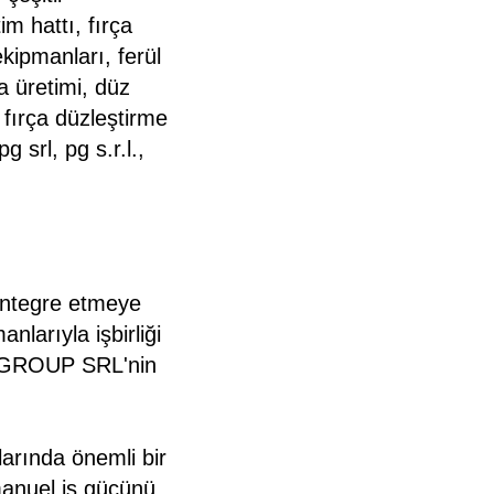
im hattı, fırça
kipmanları, ferül
a üretimi, düz
 fırça düzleştirme
 srl, pg s.r.l.,
entegre etmeye
nlarıyla işbirliği
G. GROUP SRL'nin
rında önemli bir
manuel iş gücünü