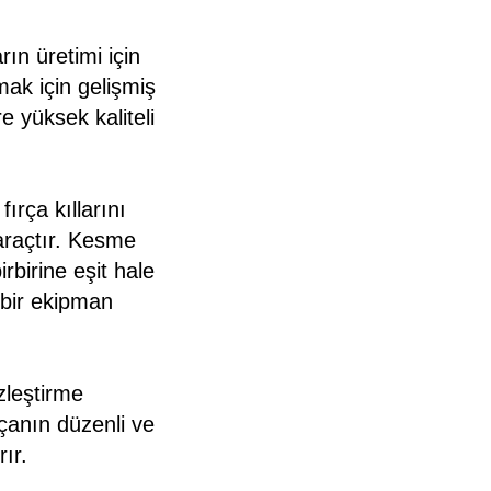
rın üretimi için
mak için gelişmiş
re yüksek kaliteli
rça kıllarını
araçtır. Kesme
birine eşit hale
z bir ekipman
zleştirme
rçanın düzenli ve
ır.