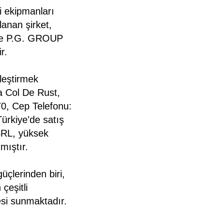
i ekipmanları
lanan şirket,
ede P.G. GROUP
r.
leştirmek
a Col De Rust,
70, Cep Telefonu:
ürkiye'de satış
SRL, yüksek
mıştır.
çlerinden biri,
 çeşitli
esi sunmaktadır.