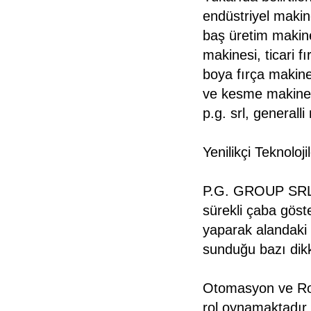
endüstriyel makine
baş üretim makine
makinesi, ticari 
boya fırça makine
ve kesme makinesi,
p.g. srl, general
Yenilikçi Teknoloj
P.G. GROUP SRL, 
sürekli çaba göste
yaparak alandaki
sunduğu bazı dikk
Otomasyon ve Ro
rol oynamaktadır.