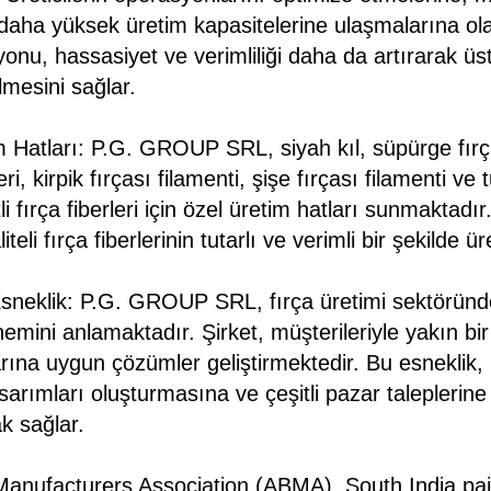
daha yüksek üretim kapasitelerine ulaşmalarına ol
nu, hassasiyet ve verimliliği daha da artırarak üstü
ilmesini sağlar.
m Hatları: P.G. GROUP SRL, siyah kıl, süpürge fırças
ri, kirpik fırçası filamenti, şişe fırçası filamenti ve 
tli fırça fiberleri için özel üretim hatları sunmaktadı
iteli fırça fiberlerinin tutarlı ve verimli bir şekilde ü
Esneklik: P.G. GROUP SRL, fırça üretimi sektöründ
emini anlamaktadır. Şirket, müşterileriyle yakın bir i
arına uygun çözümler geliştirmektedir. Bu esneklik, ü
asarımları oluşturmasına ve çeşitli pazar taleplerin
k sağlar.
anufacturers Association (ABMA), South India pai