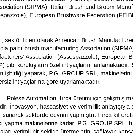
sociation (SIPMA), Italian Brush and Broom Manuf
ospazzole), European Brushware Federation (FEIBP)
sektör lideri olarak American Brush Manufacturer
ia paint brush manufacturing Association (SIPMA),
cturers' Association (Assospazzole), European 
 gibi kuruluşların özel ihtiyaçlarını anlamaktadır.
n işbirliği yaparak, P.G. GROUP SRL, makinelerini b
ersiz ihtiyaçlarına göre uyarlamaktadır.
 Polese Automation, fırça üretimi için gelişmiş m
ridir. İnovasyon, hassasiyet ve verimlilik anlayışıyla 
r sunarak sektörde devrim yapmıştır. Fırça kıl üret
şı yapma makinelerine kadar, P.G. GROUP SRL, fırç
rçaları verimli bir şekilde üretmelerini sağlayan kap