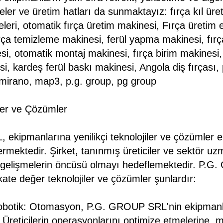
ler ve üretim hatları da sunmaktayız: fırça kıl üret
leri, otomatik fırça üretim makinesi, Fırça üretim e
fırça temizleme makinesi, ferül yapma makinesi, fırç
si, otomatik montaj makinesi, fırça birim makinesi,
 kardeş ferül baskı makinesi, Angola diş fırçası, pg
li mirano, map3, p.g. group, pg group
iler ve Çözümler
ekipmanlarına yenilikçi teknolojiler ve çözümler 
rmektedir. Şirket, tanınmış üreticiler ve sektör uzma
 gelişmelerin öncüsü olmayı hedeflemektedir. P.
ate değer teknolojiler ve çözümler şunlardır:
botik: Otomasyon, P.G. GROUP SRL'nin ekipmanla
 Üreticilerin operasyonlarını optimize etmelerine, 