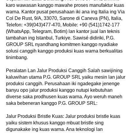
karo wawasan kanggo mawahe proses manufaktur kuas
warna. Kantor pusat perusahaan iki ana ing Italia ing Via
Col De Rust, 9/A, 33070, Sarone di Caneva (PN), Italia,
Telefon: +39(043)477-470, Mobile: +90 (541)1742-177
(WhatsApp, Telegram, Botim) lan kantor jual lan teknis
tambahan ing Istanbul, Turkiye. Sawisé didiriki, P.G.
GROUP SRL nyandhang komitmen kanggo nyadiake
solusi canggih kanggo produksi kuas warna berkualitas
tinimbang.
Peralatan Lan Jalur Produksi Canggih Salah sawijining
kaluwihan utama P.G. GROUP SRL yaiku mesin lan jalur
produksi canggih. Perusahaan iki ngadegake jenenge
banyu opo jalur produksi kanggo nutupi kebutuhan
diverse saka prodhusen kuas warna. Ayo weruh maneh
saka bebeneran kanggo P.G. GROUP SRL:
Jalur Produksi Bristle Kuas: Jalur produksi bristle kuas
yaiku sistem khusus kanggo mbuat bristle sing
digunakake ing kuas warna. Ana teknologi lan