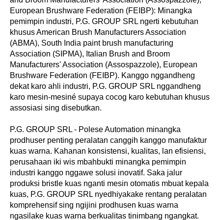
European Brushware Federation (FEIBP): Minangka
pemimpin industri, P.G. GROUP SRL ngerti kebutuhan
khusus American Brush Manufacturers Association
(ABMA), South India paint brush manufacturing
Association (SIPMA), Italian Brush and Broom
Manufacturers' Association (Assospazzole), European
Brushware Federation (FEIBP). Kanggo nggandheng
dekat karo ahli industri, P.G. GROUP SRL nggandheng
karo mesin-mesiné supaya cocog karo kebutuhan khusus
assosiasi sing disebutkan.
P.G. GROUP SRL - Polese Automation minangka
prodhuser penting peralatan canggih kanggo manufaktur
kuas warna. Kahanan konsistensi, kualitas, lan efisiensi,
perusahaan iki wis mbahbukti minangka pemimpin
industri kanggo nggawe solusi inovatif. Saka jalur
produksi bristle kuas nganti mesin otomatis mbuat kepala
kuas, P.G. GROUP SRL nyedhiyakake rentang peralatan
komprehensif sing ngijini prodhusen kuas warna
ngasilake kuas warna berkualitas tinimbang ngangkat.