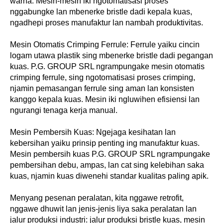
warna. Mesin-mesin iki ngotomatisasi proses
nggabungke lan mbenerke bristle dadi kepala kuas,
ngadhepi proses manufaktur lan nambah produktivitas.
Mesin Otomatis Crimping Ferrule: Ferrule yaiku cincin
logam utawa plastik sing mbenerke bristle dadi pegangan
kuas. P.G. GROUP SRL ngrampungake mesin otomatis
crimping ferrule, sing ngotomatisasi proses crimping,
njamin pemasangan ferrule sing aman lan konsisten
kanggo kepala kuas. Mesin iki ngluwihen efisiensi lan
ngurangi tenaga kerja manual.
Mesin Pembersih Kuas: Ngejaga kesihatan lan
kebersihan yaiku prinsip penting ing manufaktur kuas.
Mesin pembersih kuas P.G. GROUP SRL ngrampungake
pembersihan debu, ampas, lan cat sing kelebihan saka
kuas, njamin kuas diwenehi standar kualitas paling apik.
Menyang pesenan peralatan, kita nggawe retrofit,
nggawe dhuwit lan jenis-jenis liya saka peralatan lan
jalur produksi industri: jalur produksi bristle kuas, mesin