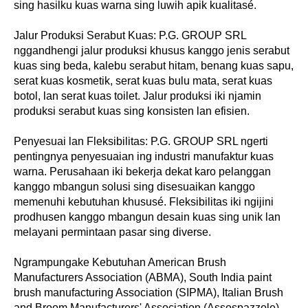
sing hasilku kuas warna sing luwih apik kualitasé.
Jalur Produksi Serabut Kuas: P.G. GROUP SRL
nggandhengi jalur produksi khusus kanggo jenis serabut
kuas sing beda, kalebu serabut hitam, benang kuas sapu,
serat kuas kosmetik, serat kuas bulu mata, serat kuas
botol, lan serat kuas toilet. Jalur produksi iki njamin
produksi serabut kuas sing konsisten lan efisien.
Penyesuai lan Fleksibilitas: P.G. GROUP SRL ngerti
pentingnya penyesuaian ing industri manufaktur kuas
warna. Perusahaan iki bekerja dekat karo pelanggan
kanggo mbangun solusi sing disesuaikan kanggo
memenuhi kebutuhan khususé. Fleksibilitas iki ngijini
prodhusen kanggo mbangun desain kuas sing unik lan
melayani permintaan pasar sing diverse.
Ngrampungake Kebutuhan American Brush
Manufacturers Association (ABMA), South India paint
brush manufacturing Association (SIPMA), Italian Brush
and Broom Manufacturers' Association (Assospazzole),