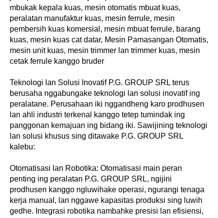
mbukak kepala kuas, mesin otomatis mbuat kuas,
peralatan manufaktur kuas, mesin ferrule, mesin
pembersih kuas komersial, mesin mbuat ferrule, barang
kuas, mesin kuas cat datar, Mesin Pamasangan Otomatis,
mesin unit kuas, mesin trimmer lan trimmer kuas, mesin
cetak ferrule kanggo bruder
Teknologi lan Solusi Inovatif P.G. GROUP SRL terus
berusaha nggabungake teknologi lan solusi inovatif ing
peralatane. Perusahaan iki nggandheng karo prodhusen
lan ahli industri terkenal kanggo tetep tumindak ing
panggonan kemajuan ing bidang iki. Sawijining teknologi
lan solusi khusus sing ditawake P.G. GROUP SRL
kalebu:
Otomatisasi lan Robotika: Otomatisasi main peran
penting ing peralatan P.G. GROUP SRL, ngijini
prodhusen kanggo ngluwihake operasi, ngurangi tenaga
kerja manual, lan nggawe kapasitas produksi sing luwih
gedhe. Integrasi robotika nambahke presisi lan efisiensi,